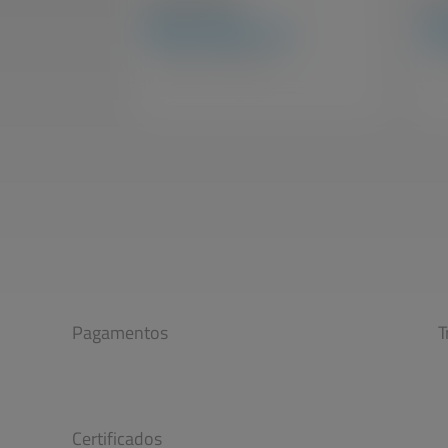
R$
979,99
R
à vista
Bicicletas / Linha Infantil
Bi
Pagamentos
T
Certificados