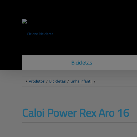
Bicicletas
Caloi
Caloi Lazer
Cannondale
Elétricas
Linha Infantil
/
Produtos
/
Bicicletas
/
Linha Infantil
/
Caloi Power 
Rex Aro 16