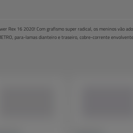
er Rex 16 2020! Com grafismo super radical, os meninos vão ado
METRO, para-lamas dianteiro e traseiro, cobre-corrente envolvente,
Veja 
também
i Ceci Aro 20
Caloi Ceci Aro 16