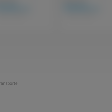
$
939,99
R$
699,99
à vista
à vista
cicletas / Linha Infantil
Bicicletas / Linha Infantil
ransporte