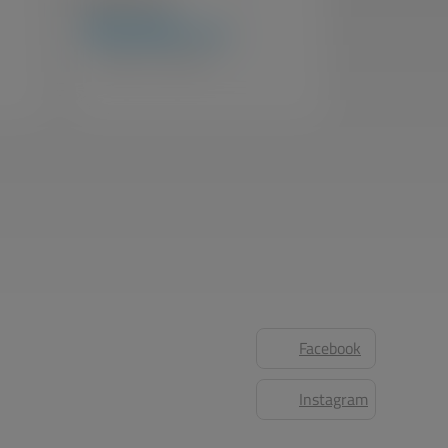
R$
639,00
à vista
Bicicletas / Linha Infantil
Facebook
Instagram