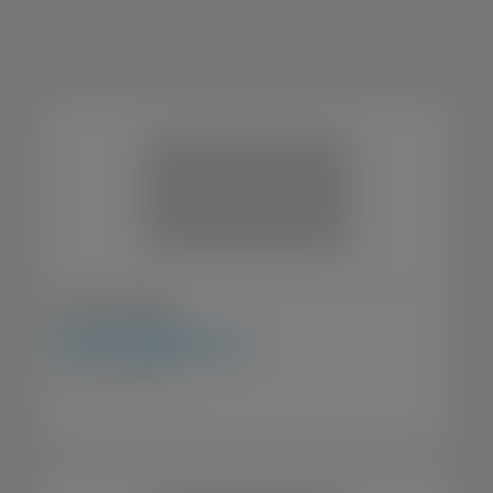
Veja 
também
Caloi E-vibe Elite FS
R$
32.999,00
à vista
Bicicletas / Elétricas