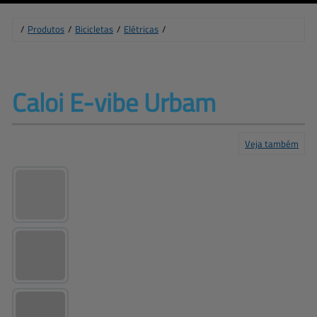
Caloi Lazer
Cannondale
Elétricas
Linha Infantil
/
Produtos
/
Bicicletas
/
Elétricas
/
Caloi E-vibe 
Urbam
Veja também
Produtos
Central de ajuda
Mapa do site
Fale conosco
Empresa