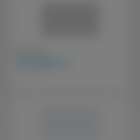
Caloi E-vibe Elite
R$
23.599,99
à vista
Bicicletas / Elétricas