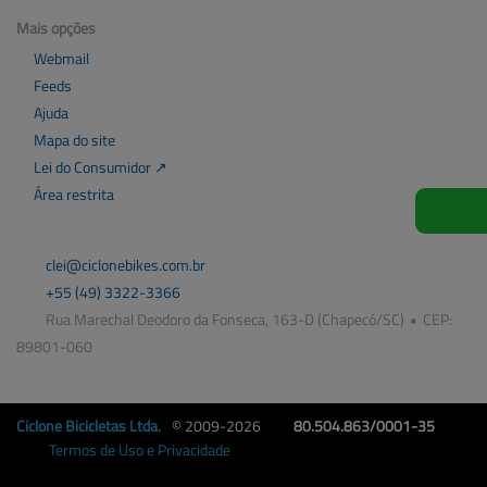
Mais opções
Webmail
Feeds
Ajuda
Mapa do site
Lei do Consumidor ↗
Área restrita
clei@
ciclonebikes.com.br
+55
(49)
3322-3366
Rua Marechal Deodoro da Fonseca, 163-D (Chapecó/SC)
•
CEP:
89801
-
060
Ciclone Bicicletas
Ltda.
© 2009-2026
80.504.863/0001-35
Termos de Uso e Privacidade