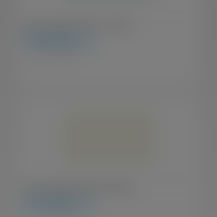
Garrafa Camelbak Podium Ice - 620ml
R$
190,00
à vista
Acessórios / Garrafas
Garrafa Camelbak Podium Chill - 620 ml
R$
130,00
à vista